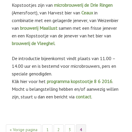
Kopstootjes zijn van
microbrouwerij de Drie Ringen
(Amersfoort), van Harvest bier van
Ceaux
in
combinatie met een gelagerde jenever, van Weizenbier
van
brouwerij Maallust
samen met een frisse jenever
en een Kopstootje van de jenever van het bier van
brouwerij de Vleeghel
.
De introductie bijeenkomst vindt plaats van 11.00 –
14.00 uur en is bestemd voor microbrouwers, pers en
speciale genodigden.
Klik hier voor het
programma kopstootje 8 6 2016
.
Mocht u belangstelling hebben en/of aanwezig willen
zijn, stuurt u dan een bericht via
contact
.
Ga
Pagina
Pagina
Pagina
Pagina
«
Vorige pagina
1
2
3
4