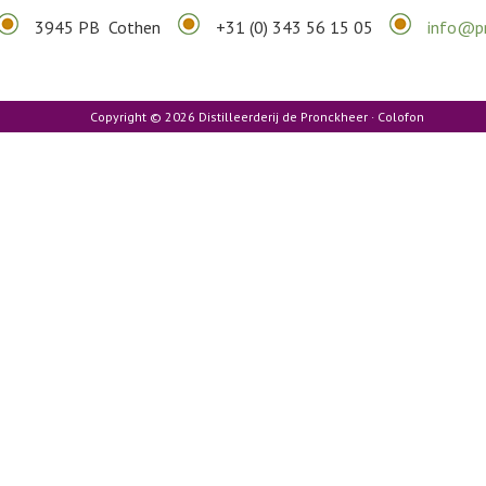
3945 PB Cothen
+31 (0) 343 56 15 05
info@pr
Copyright © 2026 Distilleerderij de Pronckheer ·
Colofon