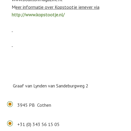
M
eer informatie over Kopstootje jenever via
http://www.kopstootje.nl/
Graaf van Lynden van Sandeburgweg 2
3945 PB Cothen
+31 (0) 343 56 15 05