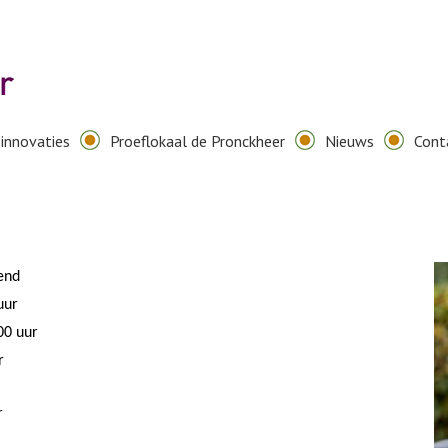
innovaties
Proeflokaal de Pronckheer
Nieuws
Cont
pend
uur
00 uur
r
r