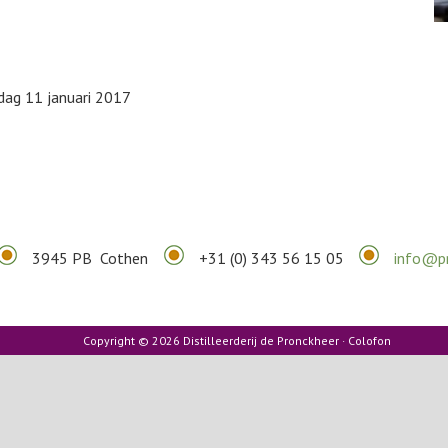
ag 11 januari 2017
3945 PB Cothen
+31 (0) 343 56 15 05
info@pr
Copyright © 2026 Distilleerderij de Pronckheer ·
Colofon